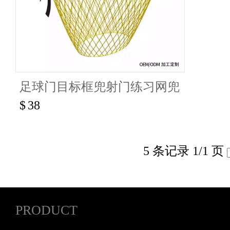
足球门目标框兜射门练习网兜
$
38
5 条记录 1/1 页
PRODUCT